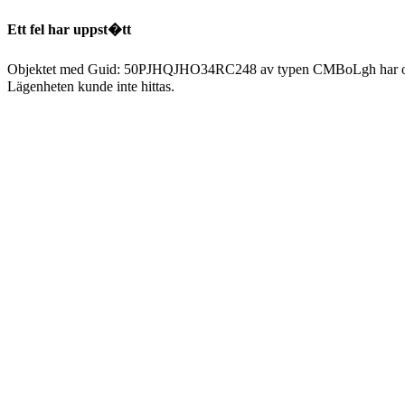
Ett fel har uppst�tt
Objektet med Guid: 50PJHQJHO34RC248 av typen CMBoLgh har ors
Lägenheten kunde inte hittas.