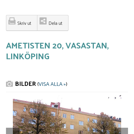
Skriv ut
Dela ut
AMETISTEN 20, VASASTAN,
LINKÖPING
BILDER
(
VISA ALLA »
)